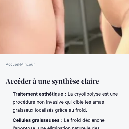
Accueil
›
Minceur
MINCEUR
Accéder à une synthèse claire
Guide complet pour se
débarrasser des bourrelets
Traitement esthétique
: La cryolipolyse est une
grâce à la cryolipolyse
procédure non invasive qui cible les amas
graisseux localisés grâce au froid.
Stéphanie
•
03/04/2026 15:21
•
8 min de lecture
Cellules graisseuses
: Le froid déclenche
l’apoptose, une élimination naturelle des