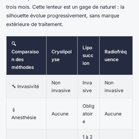
trois mois. Cette lenteur est un gage de naturel : la
silhouette évolue progressivement, sans marque
extérieure de traitement.
🔍
Lipo
Comparaiso
Cryolipol
Radiofréq
succ
n des
yse
uence
ion
méthodes
Non
Inva
Non
🔧 Invasivité
invasive
sive
invasive
Oblig
💉
Aucune
atoir
Aucune
Anesthésie
e
1 à 2