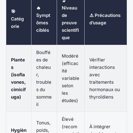
🔬
🔥
Niveau
🎯
Sympt
de
⚠️ Précautions
Catég
ômes
preuve
d’usage
orie
ciblés
scientifi
que
Bouffé
Modéré
Plante
es de
Vérifier
(efficac
s
chaleu
interactions
ité
(isofla
r,
avec
variable
vones,
trouble
traitements
selon
cimicif
s du
hormonaux ou
les
uga)
somme
thyroïdiens
études)
il
Élevé
Tonus,
(recom
À intégrer
Hygièn
poids,