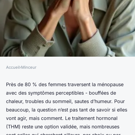
Accueil
›
Minceur
MINCEUR
Ménopause : quelles
Près de 80 % des femmes traversent la ménopause
avec des symptômes perceptibles - bouffées de
alternatives naturelles au
chaleur, troubles du sommeil, sautes d’humeur. Pour
traitement hormonal
beaucoup, la question n’est pas tant de savoir
si
elles
vont agir, mais
comment
. Le traitement hormonal
Stéphanie
•
28/05/2026 15:01
•
8 min de lecture
(THM) reste une option validée, mais nombreuses