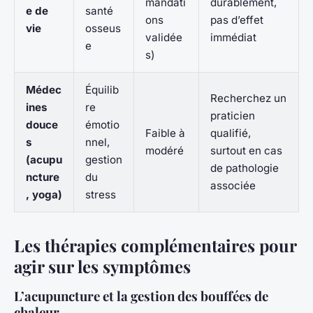
mandati
durablement,
e de
santé
ons
pas d’effet
vie
osseus
validée
immédiat
e
s)
Médec
Équilib
Recherchez un
ines
re
praticien
douce
émotio
Faible à
qualifié,
s
nnel,
modéré
surtout en cas
(acupu
gestion
de pathologie
ncture
du
associée
, yoga)
stress
Les thérapies complémentaires pour
agir sur les symptômes
L’acupuncture et la gestion des bouffées de
chaleur