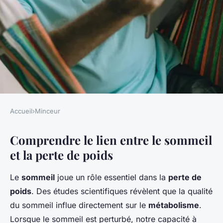
Accueil
›
Minceur
MINCEUR
Comprendre le lien entre le sommeil
L'Impact du Sommeil sur la
et la perte de poids
Perte de Poids : Comment Vos
Nuits Peuvent Transformer
Le
sommeil
joue un rôle essentiel dans la
perte de
Votre Silhouette
poids
. Des études scientifiques révèlent que la qualité
du sommeil influe directement sur le
métabolisme
.
Lila
•
19 mars 2025
•
5 min de lecture
Lorsque le sommeil est perturbé, notre capacité à