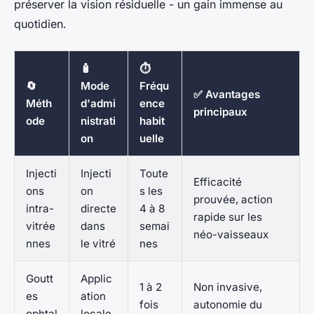
préserver la vision résiduelle - un gain immense au
quotidien.
🧴
⏱️
🔄
Mode
Fréqu
✅ Avantages
Méth
d'admi
ence
principaux
ode
nistrati
habit
on
uelle
Injecti
Injecti
Toute
Efficacité
ons
on
s les
prouvée, action
intra-
directe
4 à 8
rapide sur les
vitrée
dans
semai
néo-vaisseaux
nnes
le vitré
nes
Goutt
Applic
1 à 2
Non invasive,
es
ation
fois
autonomie du
ophtal
locale