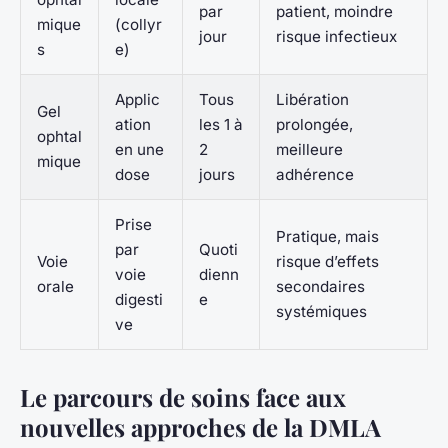
par
patient, moindre
mique
(collyr
jour
risque infectieux
s
e)
Applic
Tous
Libération
Gel
ation
les 1 à
prolongée,
ophtal
en une
2
meilleure
mique
dose
jours
adhérence
Prise
Pratique, mais
par
Quoti
Voie
risque d’effets
voie
dienn
orale
secondaires
digesti
e
systémiques
ve
Le parcours de soins face aux
nouvelles approches de la DMLA