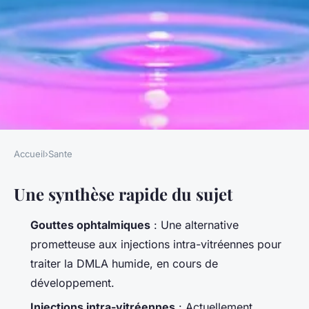
Accueil
›
Sante
SANTE
Une synthèse rapide du sujet
DMLA : les avancées des
gouttes ophtalmiques
Gouttes ophtalmiques
: Une alternative
révolutionnent le traitement
prometteuse aux injections intra-vitréennes pour
traiter la DMLA humide, en cours de
Luigi
•
14/04/2026 19:12
•
8 min de lecture
développement.
Injections intra-vitréennes
: Actuellement