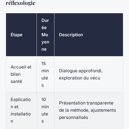
réflexologie
Dur
ée
Étape
Mo
Description
yen
ne
15
Accueil et
min
Dialogue approfondi,
bilan
ute
exploration du vécu
santé
s
Explicatio
10
Présentation transparente
n et
min
de la méthode, ajustements
installatio
ute
personnalisés
n
s