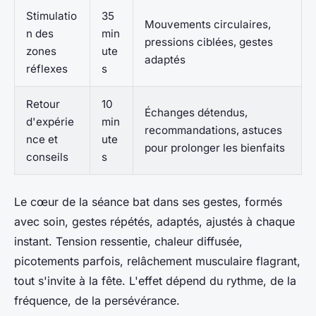
Stimulatio
35
Mouvements circulaires,
n des
min
pressions ciblées, gestes
zones
ute
adaptés
réflexes
s
Retour
10
Échanges détendus,
d'expérie
min
recommandations, astuces
nce et
ute
pour prolonger les bienfaits
conseils
s
Le cœur de la séance bat dans ses gestes, formés
avec soin, gestes répétés, adaptés, ajustés à chaque
instant. Tension ressentie, chaleur diffusée,
picotements parfois, relâchement musculaire flagrant,
tout s'invite à la fête.
L'effet dépend du rythme, de la
fréquence, de la persévérance.