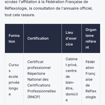
scrutez l'affiliation à la Fédération Française de
Réflexologie, la consultation de l'annuaire officiel,
tout cela rassure.
Organ
Lieu
Forma
isme
Certification
d'exer
tion
référe
cice
nt
Cabine
Certificat
Fédér
Cursu
t privé,
professionnel
ation
s
centre
Répertoire
Franç
école
de
National des
aise
privée
bien-
Certifications
de
longu
être,
Professionnelles
Réflex
e
domicil
(RNCP)
ologie
e