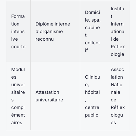
Institu
Domici
Forma
t
le, spa,
tion
Diplôme interne
Intern
cabine
intens
d'organisme
ationa
t
ive
reconnu
l de
collect
courte
Réflex
if
ologie
Modul
Assoc
es
Cliniqu
iation
univer
e,
Natio
sitaire
Attestation
hôpital
nale
s
universitaire
,
de
compl
centre
Réflex
ément
public
ologu
aires
es